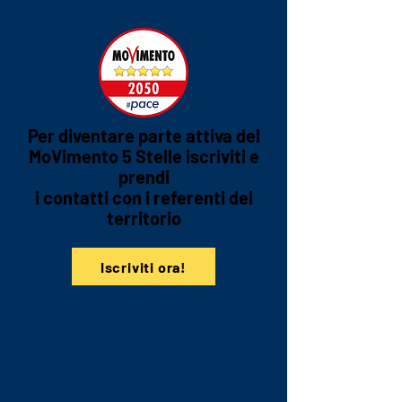
Per diventare parte attiva del
MoVimento 5 Stelle iscriviti e
prendi
i contatti con i referenti del
territorio
Iscriviti ora!