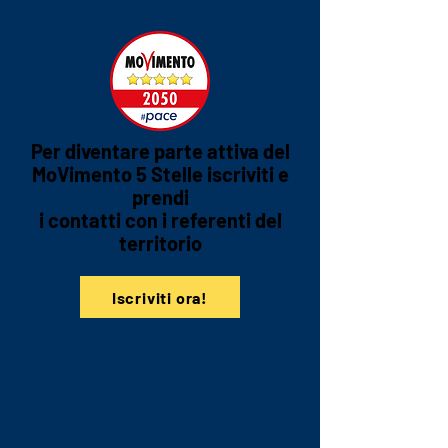
Per diventare parte attiva del
MoVimento 5 Stelle iscriviti e
prendi
i contatti con i referenti del
territorio
Iscriviti ora!