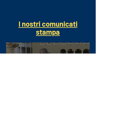
I nostri comunicati
stampa
13 nov 2024
Il MoVimento 5 Stelle contro
la legge sui lupi: Apre la
strada agli abbattimenti